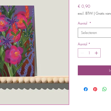
Prijs
€ 0,90
excl. BTW
|
Gratis va
Aantal
*
Selecteren
Aantal
*
I