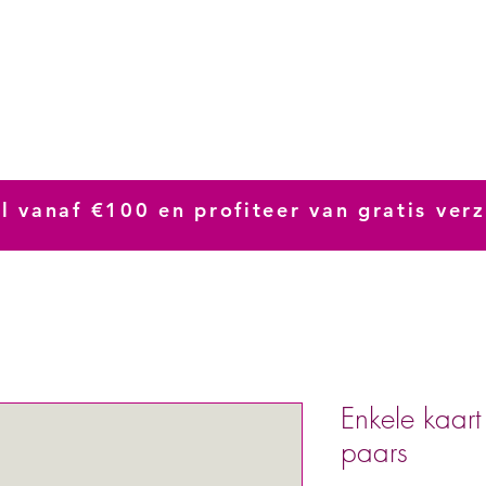
hop
Inloggen
l vanaf €100 en profiteer van gratis ver
Enkele kaar
paars