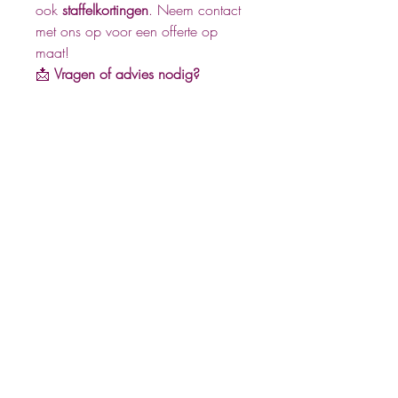
ook
staffelkortingen
. Neem contact
met ons op voor een offerte op
maat!
📩
Vragen of advies nodig?
Mail ons
via
business@studiolilaline.com
, we
helpen je graag!
Heb je vragen? Mail dan naar
Business@studiolilaline.com